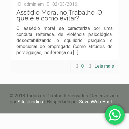
admin
em
02/03/2016
Assédio Moral no Trabalho. O
que é e como evitar?
O assédio moral se caracteriza por uma
conduta reiterada, de violência psicológica,
desestabilizando o equilíbrio psíquico e
emocional do empregado (como atitudes de
perseguição, indiferença ou
[…]
0
Leia mais
© 2018 Todos os Direitos Reservados. Desenvolvido
por
Site Jurídico
| Hospedado por
SevenWeb Host