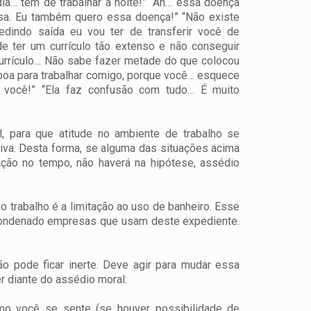
a… tem de trabalhar à noite!”
“Ah… essa doença
casa. Eu também quero essa doença!”
“Não existe
edindo saída eu vou ter de transferir você de
 ter um currículo tão extenso e não conseguir
rrículo… Não sabe fazer metade do que colocou
boa para trabalhar comigo, porque você… esquece
 você!”
“Ela faz confusão com tudo… É muito
, para que atitude no ambiente de trabalho se
itiva. Desta forma, se alguma das situações acima
ação no tempo, não haverá na hipótese, assédio
 trabalho é a limitação ao uso de banheiro. Esse
m condenado empresas que usam deste expediente.
o pode ficar inerte. Deve agir para mudar essa
 diante do assédio moral:
omo você se sente (se houver possibilidade de