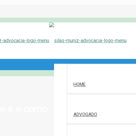
HOME
ue é e como
ADVOGADO