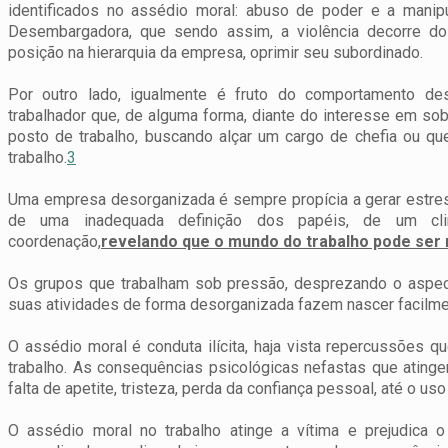
identificados no assédio moral: abuso de poder e a manipu
Desembargadora, que sendo assim, a violência decorre do
posição na hierarquia da empresa, oprimir seu subordinado.
Por outro lado, igualmente é fruto do comportamento des
trabalhador que, de alguma forma, diante do interesse em so
posto de trabalho, buscando alçar um cargo de chefia ou que
trabalho.
3
Uma empresa desorganizada é sempre propícia a gerar estres
de uma inadequada definição dos papéis, de um clim
coordenação,
revelando que o mundo do trabalho pode ser
Os grupos que trabalham sob pressão, desprezando o aspecto
suas atividades de forma desorganizada fazem nascer facilmen
O assédio moral é conduta ilícita, haja vista repercussões q
trabalho. As consequências psicológicas nefastas que ating
falta de apetite, tristeza, perda da confiança pessoal, até o us
O assédio moral no trabalho atinge a vítima e prejudica o