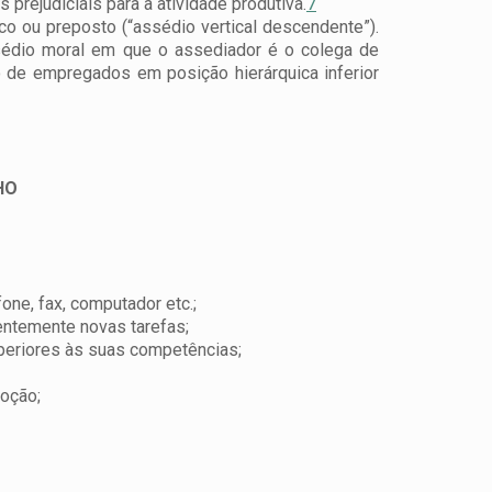
prejudiciais para a atividade produtiva.
7
co ou preposto (“assédio vertical descendente”).
sédio moral em que o assediador é o colega de
 de empregados em posição hierárquica inferior
HO
one, fax, computador etc.;
entemente novas tarefas;
uperiores às suas competências;
moção;