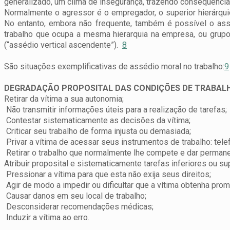
generalizado, um clima de insegurança, trazendo consequências 
Normalmente o agressor é o empregador, o superior hierárqui
No entanto, embora não frequente, também é possível o as
trabalho que ocupa a mesma hierarquia na empresa, ou grupo
(“assédio vertical ascendente”).
8
São situações exemplificativas de assédio moral no trabalho:
9
DEGRADAÇÃO PROPOSITAL DAS CONDIÇÕES DE TRABAL
Retirar da vítima a sua autonomia;
Não transmitir informações úteis para a realização de tarefas;
Contestar sistematicamente as decisões da vítima;
Criticar seu trabalho de forma injusta ou demasiada;
Privar a vítima de acessar seus instrumentos de trabalho: telef
Retirar o trabalho que normalmente lhe compete e dar perman
Atribuir proposital e sistematicamente tarefas inferiores ou s
Pressionar a vítima para que esta não exija seus direitos;
Agir de modo a impedir ou dificultar que a vítima obtenha pro
Causar danos em seu local de trabalho;
Desconsiderar recomendações médicas;
Induzir a vítima ao erro.