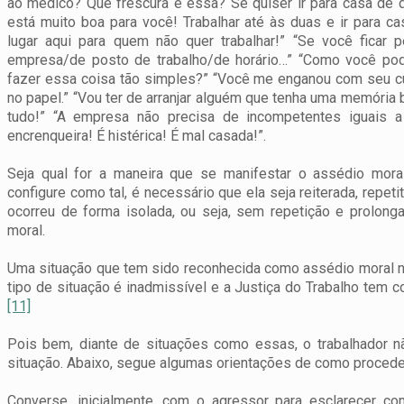
ao médico? Que frescura é essa? Se quiser ir para casa de di
está muito boa para você! Trabalhar até às duas e ir para 
lugar aqui para quem não quer trabalhar!”
“Se você ficar p
empresa/de posto de trabalho/de horário…”
“Como você pode
fazer essa coisa tão simples?”
“Você me enganou com seu cu
no papel.”
“Vou ter de arranjar alguém que tenha uma memória 
tudo!”
“A empresa não precisa de incompetentes iguais a
encrenqueira! É histérica! É mal casada!”.
Seja qual for a maneira que se manifestar o assédio moral
configure como tal, é necessário que ela seja reiterada, repet
ocorreu de forma isolada, ou seja, sem repetição e prolong
moral.
Uma situação que tem sido reconhecida como assédio moral no
tipo de situação é inadmissível e a Justiça do Trabalho te
[11]
Pois bem, diante de situações como essas, o trabalhador nã
situação. Abaixo, segue algumas orientações de como proceder
Converse, inicialmente, com o agressor para esclarecer c