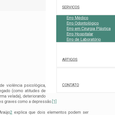
SERVIÇOS
Erro Médico
Erro Odontológico
Erro em Cirurgia Plástica
Erro Hospitalar
Erro de Laboratório
ARTIGOS
CONTATO
e violência psicológica,
regado (como atitudes de
rma velada), deteriorando
des graves como a depressão.
[1]
Araújo
2
explica que dois elementos podem ser