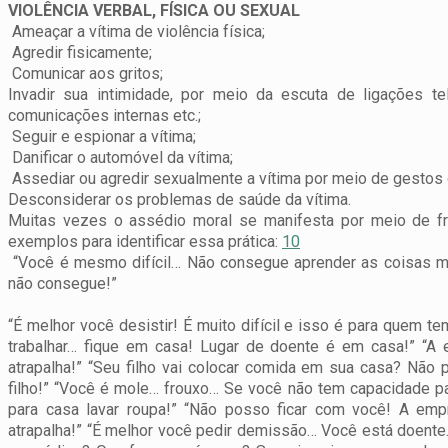
VIOLÊNCIA VERBAL, FÍSICA OU SEXUAL
Ameaçar a vítima de violência física;
Agredir fisicamente;
Comunicar aos gritos;
Invadir sua intimidade, por meio da escuta de ligações tel
comunicações internas etc.;
Seguir e espionar a vítima;
Danificar o automóvel da vítima;
Assediar ou agredir sexualmente a vítima por meio de gestos
Desconsiderar os problemas de saúde da vítima.
Muitas vezes o assédio moral se manifesta por meio de fra
exemplos para identificar essa prática:
10
“Você é mesmo difícil… Não consegue aprender as coisas m
não consegue!”
“É melhor você desistir! É muito difícil e isso é para quem t
trabalhar… fique em casa! Lugar de doente é em casa!”
“A 
atrapalha!”
“Seu filho vai colocar comida em sua casa? Não p
filho!”
“Você é mole… frouxo… Se você não tem capacidade par
para casa lavar roupa!”
“Não posso ficar com você! A emp
atrapalha!”
“É melhor você pedir demissão… Você está doente