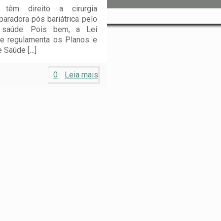
s têm direito a cirurgia
eparadora pós bariátrica pelo
 saúde. Pois bem, a Lei
ue regulamenta os Planos e
e Saúde
[…]
0
Leia mais