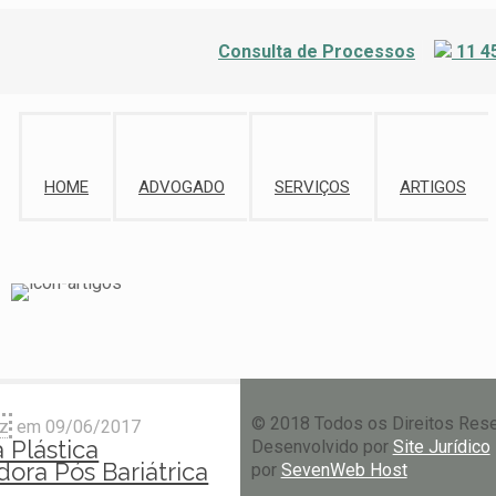
Consulta de Processos
11 4
HOME
ADVOGADO
SERVIÇOS
ARTIGOS
© 2018 Todos os Direitos Res
iz
em
09/06/2017
a Plástica
Desenvolvido por
Site Jurídico
ora Pós Bariátrica
por
SevenWeb Host