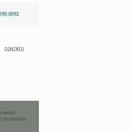
590-0092
CONTATO
ervados.
| Hospedado